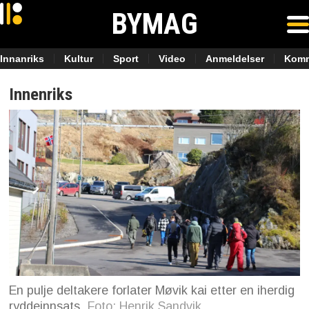
BYMAG
Innanriks
Kultur
Sport
Video
Anmeldelser
Komm
Innenriks
En pulje deltakere forlater Møvik kai etter en iherdig
ryddeinnsats
Foto: Henrik Sandvik