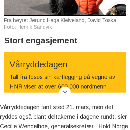
Fra høyre: Jørund Haga Kleiveland, David Toska
Foto: Henrik Sandvik
Stort engasjement
Vårryddedagen
Tall fra Ipsos sin kartlegging på vegne av
HNR viser at over 600 000 nordmenn
deltok i minst én ryddeaksjon i 2024.
Vårryddedagen fant sted 21. mars, men det
ryddes også blant deltakerne i dagene rundt, sier
Cecilie Wendelboe, generalsekretær i Hold Norge