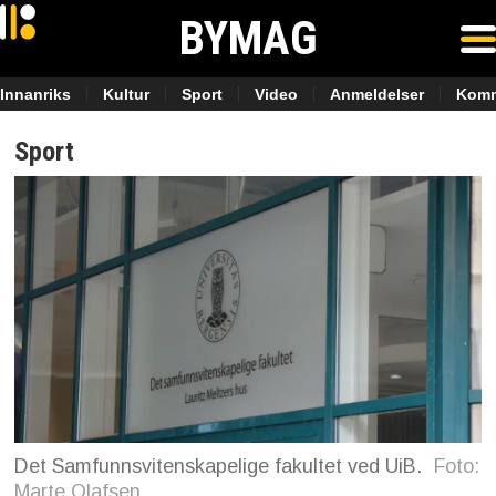
BYMAG
Innanriks
Kultur
Sport
Video
Anmeldelser
Komm
Sport
Det Samfunnsvitenskapelige fakultet ved UiB.
Foto:
Marte Olafsen