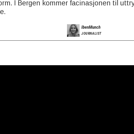
orm. I Bergen kommer facinasjonen til uttr
ne.
Iben
Munch
JOURNALIST