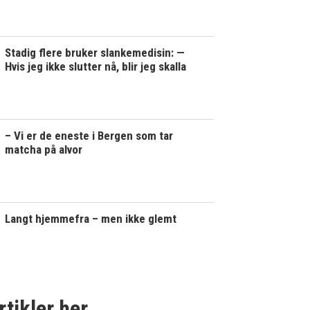
Stadig flere bruker slankemedisin: —
Hvis jeg ikke slutter nå, blir jeg skalla
– Vi er de eneste i Bergen som tar
matcha på alvor
Langt hjemmefra – men ikke glemt
rtikler her