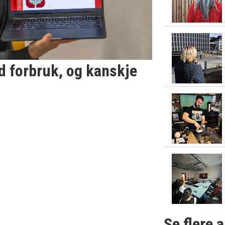
ed forbruk, og kanskje
Se flere a