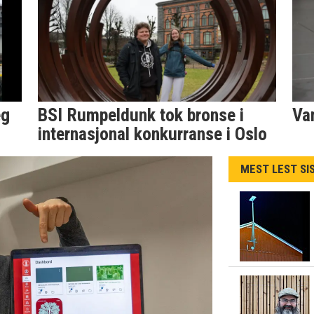
eg
BSI Rumpeldunk tok bronse i
Va
internasjonal konkurranse i Oslo
MEST LEST SI