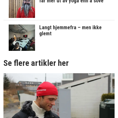
får mer ut av yoga enn å sove
Langt hjemmefra – men ikke
glemt
Se flere artikler her