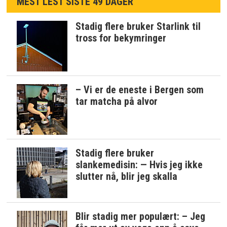
MEST LEST SISTE 49 DAGER
Stadig flere bruker Starlink til
tross for bekymringer
– Vi er de eneste i Bergen som
tar matcha på alvor
Stadig flere bruker
slankemedisin: — Hvis jeg ikke
slutter nå, blir jeg skalla
Blir stadig mer populært: – Jeg