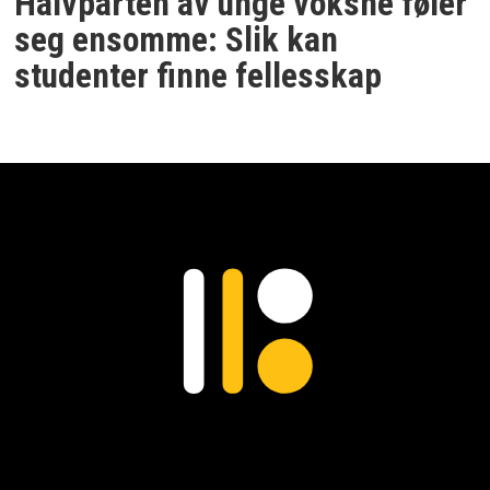
Halvparten av unge voksne føler
seg ensomme: Slik kan
studenter finne fellesskap