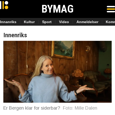
BYMAG
Innanriks
Kultur
Sport
Video
Anmeldelser
Komm
Innenriks
Er Bergen klar for siderbar?
Foto: Mille Dalen