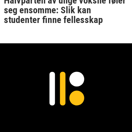
Halvparten av unge voksne føler
seg ensomme: Slik kan
studenter finne fellesskap