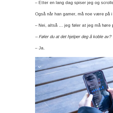
– Etter en lang dag spiser jeg og scroll
Også når han gamer, må noe være på i 
– Nei, altså … jeg føler at jeg må høre
– Føler du at det hjelper deg å koble av?
– Ja.