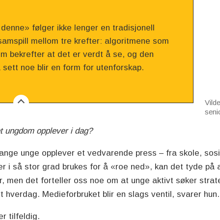
e denne» følger ikke lenger en tradisjonell
 samspill mellom tre krefter: algoritmene som
om bekrefter at det er verdt å se, og den
 sett noe blir en form for utenforskap.
Vild
seni
t ungdom opplever i dag?
mange unge opplever et vedvarende press – fra skole, sosi
ier i så stor grad brukes for å «roe ned», kan det tyde på 
er, men det forteller oss noe om at unge aktivt søker stra
t hverdag. Medieforbruket blir en slags ventil, svarer hun
r tilfeldig.