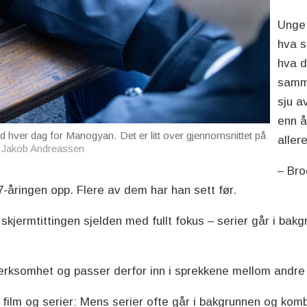
Unge 
hva s
hva d
samme
sju a
enn å
id hver dag for Manogyan. Det er litt over gjennomsnittet på
aller
 Jakob Andreassen
– Bro
-åringen opp. Flere av dem har han sett før.
kjermtittingen sjelden med fullt fokus – serier går i bak
erksomhet og passer derfor inn i sprekkene mellom andre a
 film og serier: Mens serier ofte går i bakgrunnen og komb