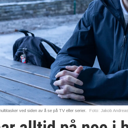
titasker ved siden av å se på TV eller serier.
Foto: Jakob Andrea
ar alltid på noe i