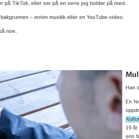
er på TikTok, eller ser på en serie jeg holder på med.
bakgrunnen – enten musikk eller en YouTube-video.
 på noe.
Mul
Han e
En f
oppdr
Kultu
19 år
enn f