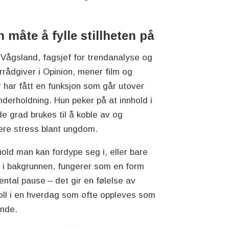
n måte å fylle stillheten på
 Vågsland, fagsjef for trendanalyse og
rrådgiver i Opinion, mener film og
r har fått en funksjon som går utover
nderholdning. Hun peker på at innhold i
e grad brukes til å koble av og
ere stress blant ungdom.
hold man kan fordype seg i, eller bare
 i bakgrunnen, fungerer som en form
ental pause – det gir en følelse av
oll i en hverdag som ofte oppleves som
ende.