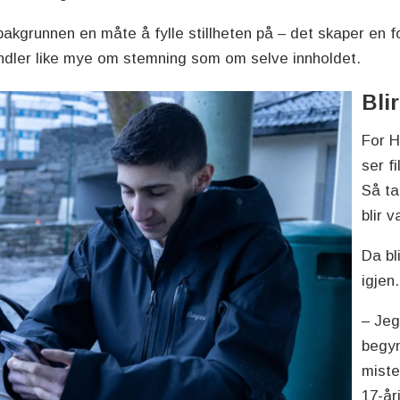
akgrunnen en måte å fylle stillheten på – det skaper en f
andler like mye om stemning som om selve innholdet.
Bli
For H
ser f
Så ta
blir 
Da bl
igjen.
– Jeg
begyn
mister
17-år