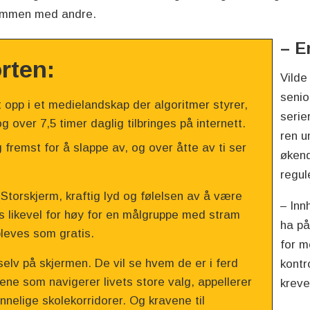
 sammen med andre.
– E
rten:
Vilde
senio
t opp i et medielandskap der algoritmer styrer,
serie
 over 7,5 timer daglig tilbringes på internett.
ren u
g fremst for å slappe av, og over åtte av ti ser
økend
regul
torskjerm, kraftig lyd og følelsen av å være
– Inn
tes likevel for høy for en målgruppe med stram
ha på
leves som gratis.
for m
selv på skjermen. De vil se hvem de er i ferd
kontr
rene som navigerer livets store valg, appellerer
krev
nnelige skolekorridorer. Og kravene til