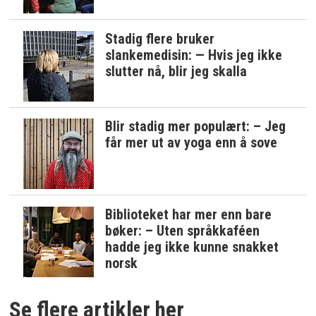
Stadig flere bruker
slankemedisin: — Hvis jeg ikke
slutter nå, blir jeg skalla
Blir stadig mer populært: – Jeg
får mer ut av yoga enn å sove
Biblioteket har mer enn bare
bøker: – Uten språkkaféen
hadde jeg ikke kunne snakket
norsk
Se flere artikler her