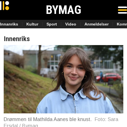
BYMAG
Innanriks
Kultur
Sport
Video
Anmeldelser
Komm
Innenriks
Drømmen til Mathilda Aanes ble knust.
Foto: Sara
Ersdal / Bymag