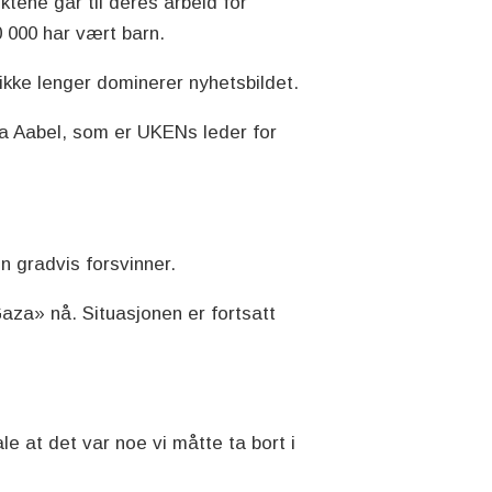
ktene går til deres arbeid for
0 000 har vært barn.
 ikke lenger dominerer nyhetsbildet.
ca Aabel, som er UKENs leder for
n gradvis forsvinner.
Gaza» nå. Situasjonen er fortsatt
le at det var noe vi måtte ta bort i