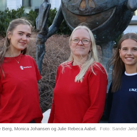
lie Berg, Monica Johansen og Julie Rebeca Aabel.
Foto: Sander Jøls