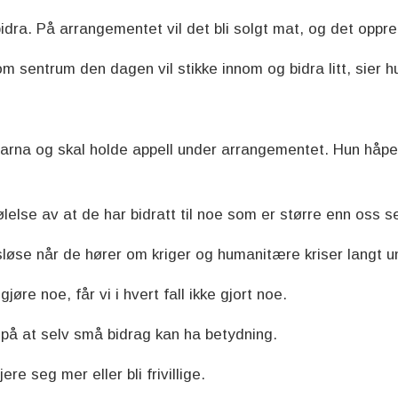
idra. På arrangementet vil det bli solgt mat, og det oppret
m sentrum den dagen vil stikke innom og bidra litt, sier h
d Barna og skal holde appell under arrangementet. Hun håpe
ølelse av at de har bidratt til noe som er større enn oss se
øse når de hører om kriger og humanitære kriser langt u
jøre noe, får vi i hvert fall ikke gjort noe.
 på at selv små bidrag kan ha betydning.
re seg mer eller bli frivillige.