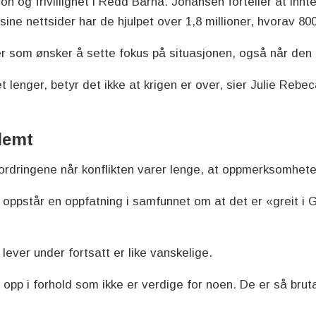
 og frivillighet i Redd Barna. Johansen forteller at innte
sine nettsider har de hjulpet over 1,8 millioner, hvorav 80
nter som ønsker å sette fokus på situasjonen, også når den
lenger, betyr det ikke at krigen er over, sier Julie Rebe
glemt
ordringene når konflikten varer lenge, at oppmerksomhete
ke oppstår en oppfatning i samfunnet om at det er «greit i 
lever under fortsatt er like vanskelige.
 opp i forhold som ikke er verdige for noen. De er så bruta