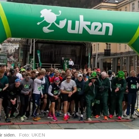
år siden
.
Foto: UKEN