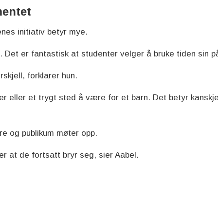
mentet
es initiativ betyr mye.
en. Det er fantastisk at studenter velger å bruke tiden sin
skjell, forklarer hun.
ær eller et trygt sted å være for et barn. Det betyr kanskj
re og publikum møter opp.
r at de fortsatt bryr seg, sier Aabel.