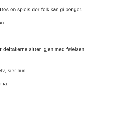
tes en spleis der folk kan gi penger.
un.
r deltakerne sitter igjen med følelsen
lv, sier hun.
nna.