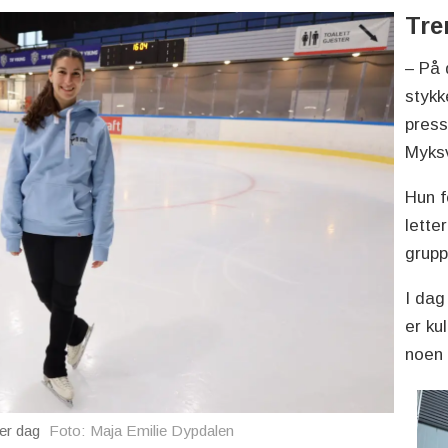
Tre
– På 
stykk
press
Myks
Hun fo
lette
grupp
I dag
er ku
noen
er dag
Foto: Maja Emilie Dypdalen