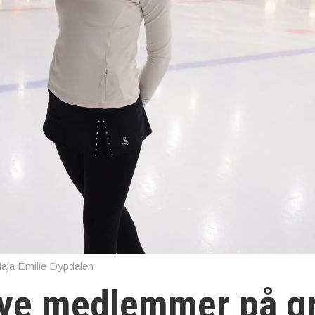
aja Emilie Dypdalen
 nye medlemmer på gr