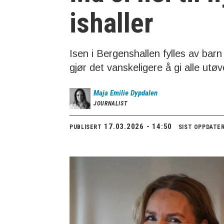
ishaller
Isen i Bergenshallen fylles av bar
gjør det vanskeligere å gi alle utø
Maja
Emilie Dypdalen
JOURNALIST
17.03.2026 - 14:50
PUBLISERT
SIST OPPDATE