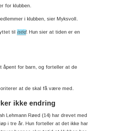
er for klubben.
 medlemmer i klubben, sier Myksvoll.
ttet til
istid
. Hun sier at tiden er en
.
 åpent for barn, og forteller at de
prioriterer at de skal få være med.
ker ikke endring
ah Lehmann Røed (14) har drevet med
løp i tre år. Hun forteller at det ikke har