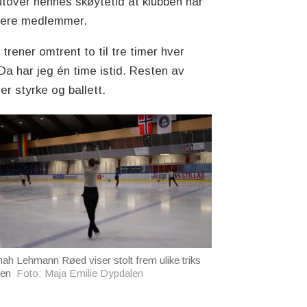
utover hennes skøytetid at klubben har
flere medlemmer.
 trener omtrent to til tre timer hver
Da har jeg én time istid. Resten av
 er styrke og ballett.
ah Lehmann Røed viser stolt frem ulike triks
sen
Foto: Maja Emilie Dypdalen
.