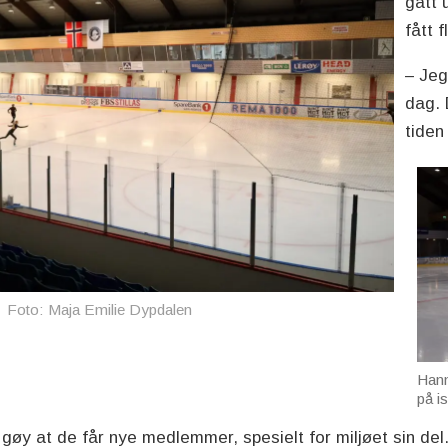
gått 
fått 
– Jeg
dag. 
tiden
Foto: Maja Emilie Dypdalen
Hann
på i
 gøy at de får nye medlemmer, spesielt for miljøet sin del