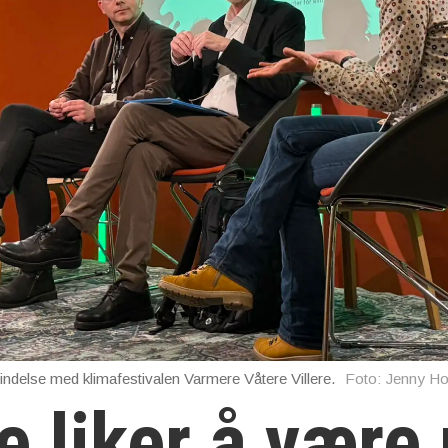
bindelse med klimafestivalen Varmere Våtere Villere.
Foto: Jenny H
e liker å være