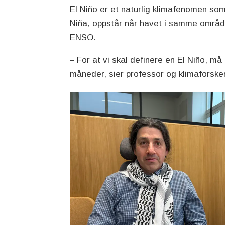
El Niño er et naturlig klimafenomen som
Niña, oppstår når havet i samme område
ENSO.
– For at vi skal definere en El Niño, m
måneder, sier professor og klimaforske