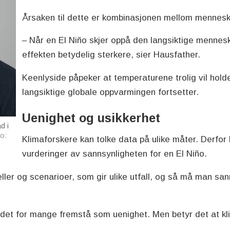
Årsaken til dette er kombinasjonen mellom mennesk
– Når en El Niño skjer oppå den langsiktige mennes
effekten betydelig sterkere, sier Hausfather.
Keenlyside påpeker at temperaturene trolig vil hold
langsiktige globale oppvarmingen fortsetter.
Uenighet og usikkerhet
d i
o:
Klimaforskere kan tolke data på ulike måter. Derfor
vurderinger av sannsynligheten for en El Niño.
deller og scenarioer, som gir ulike utfall, og så må man sa
n det for mange fremstå som uenighet. Men betyr det at kl