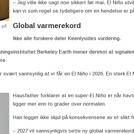
– Jeg ville ikke sagt noe sikkert før mai, El Niño ut
kan vi som regel se tydeligere om en hendelse er på
Global varmerekord
t på
Ikke alle forskere deler Keenlysides vurdering.
ingsinstituttet Berkeley Earth mener derimot at signalene
re.
er svært sannsynlig at vi får en El Niño i 2026. En sterk El 
Hausfather forklarer at en super-El Niño er når havt
ligger mer enn to grader over normalen.
Han legger ikke skjul på konsekvensene av et slikt 
– 2027 vil sannsynligvis sette ny global varmerekor