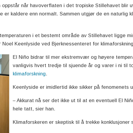
 oppstår når havoverflaten i det tropiske Stillehavet blir
 er kaldere enn normalt. Sammen utgjør de en naturlig kl
å temperaturen i et bestemt område av Stillehavet ligge mi
r Noel Keenlyside ved Bjerknessenteret for klimaforskning
El Niño bidrar til mer ekstremvær og høyere temper
vanligvis hvert tredje til sjuende år og varer i ni til
klimaforskning
.
Keenlyside er imidlertid ikke sikker på fenomenets utv
– Akkurat nå ser det ikke ut til at en eventuell El Niño
hele tatt, sier han.
Klimaforskeren er skeptisk til å trekke konklusjoner s