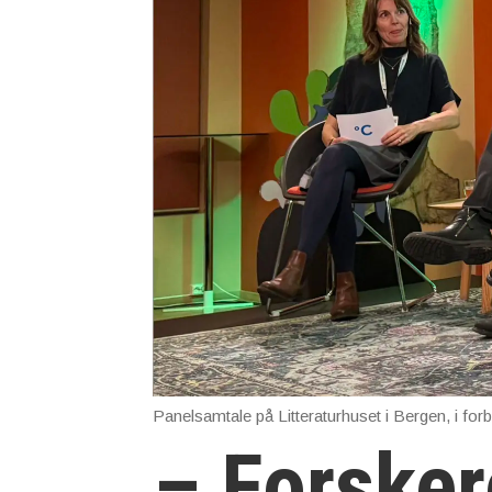
Panelsamtale på Litteraturhuset i Bergen, i for
– Forsker