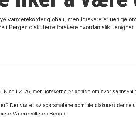
nye varmerekorder globalt, men forskere er uenige om
e i Bergen diskuterte forskere hvordan slik uenighet o
El Niño i 2026, men forskerne er uenige om hvor sannsynl
het? Det var et av spørsmålene som ble diskutert denne uk
rmere Våtere Villere i Bergen.