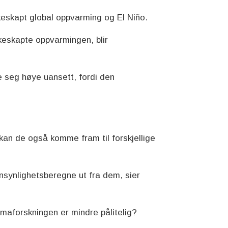
eskapt global oppvarming og El Niño.
keskapte oppvarmingen, blir
e seg høye uansett, fordi den
 kan de også komme fram til forskjellige
nnsynlighetsberegne ut fra dem, sier
imaforskningen er mindre pålitelig?