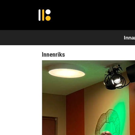
Inna
Innenriks