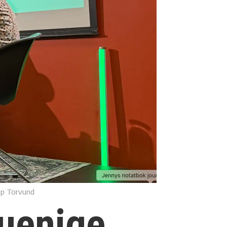
op Torvund
 uenige