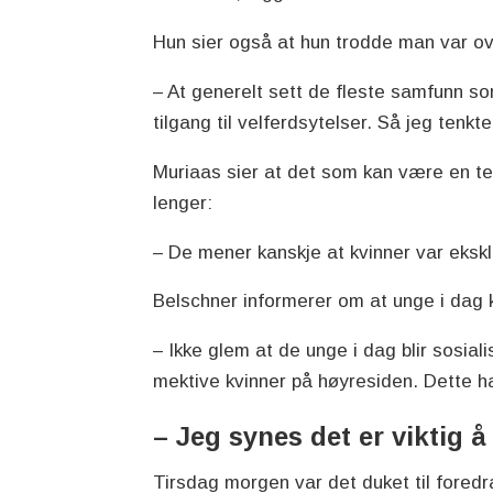
Hun sier også at hun trodde man var ove
– At generelt sett de fleste samfunn som
tilgang til velferdsytelser. Så jeg tenkt
Muriaas sier at det som kan være en te
lenger:
– De mener kanskje at kvinner var ekskl
Belschner informerer om at unge i dag k
– Ikke glem at de unge i dag blir sosial
mektive kvinner på høyresiden. Dette ha
– Jeg synes det er viktig 
Tirsdag morgen var det duket til foredr