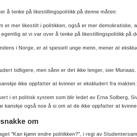
r å tenke på likestillingspolitikk på denne måten:
 er mer likestilt i politikken, også er mer demokratiske, a
e egentlig at vi var over å tenke på likestillingspolitikk på
ndens i Norge, er at spesielt unge menn, mener at eksklu
udert tidligere, men sånn er det ikke lenger, sier Muriaas
anskje ikke oppfatter at kvinner er ekskludert fra makten
isert i et politisk system som blir ledet av Erna Solberg, S
r kanskje også noe å si om at de ikke oppfatter at kvinne
å snakke om
aget "Kan kjønn endre politikken?", i regi av Studentersa