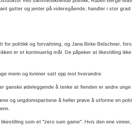
ostdoktor ved sammenliknende politikk, Ruben Berge Mat
ant gutter og jenter på videregående, handler i stor grad o
t for politikk og forvaltning, og Jana Birke Belschner, fo
olitikken er et kontinuerlig mål. De påpeker at likestilling 
 unge menn og kvinner satt opp mot hverandre:
t er ganske ødeleggende å tenke at fienden er andre unge 
rtiene og ungdomspartiene å heller prøve å utforme en pol
menn.
ikestilling som et "zero sum game". Hvis den ene vinner, 