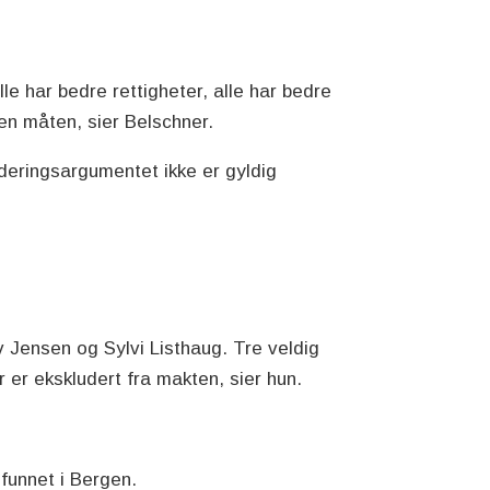
lle har bedre rettigheter, alle har bedre
 den måten, sier Belschner.
deringsargumentet ikke er gyldig
.
:
iv Jensen og Sylvi Listhaug. Tre veldig
r er ekskludert fra makten, sier hun.
mfunnet i Bergen.