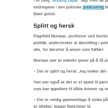
I et nylig "
working paper"
lagt frem av p
endringene i den politiske
polarisering
bl
blant gutter.
Splitt og hersk
Ragnhild Muriaas, professor ved Institut
politikk, understreker at likestilling i p
alle, for deretter å anses som fullført.
Muriaas sier at enkelte tjener på å få
– Det er splitt og hersk. Jeg tenker de
Hun sier også at det er et spark til pa
som kan appellere til både kvinner og 
– Det er veldig gammeldags å tenke på l
er tilfellet, legger Belschner til.