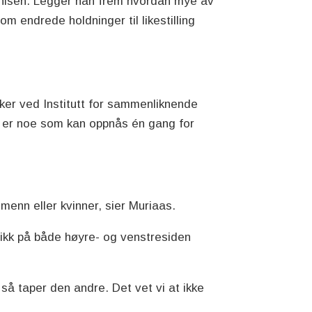
hisen. Legger han frem hvordan mye av
m endrede holdninger til likestilling
rsker ved Institutt for sammenliknende
ikke er noe som kan oppnås én gang for
menn eller kvinner, sier Muriaas.
itikk på både høyre- og venstresiden
så taper den andre. Det vet vi at ikke