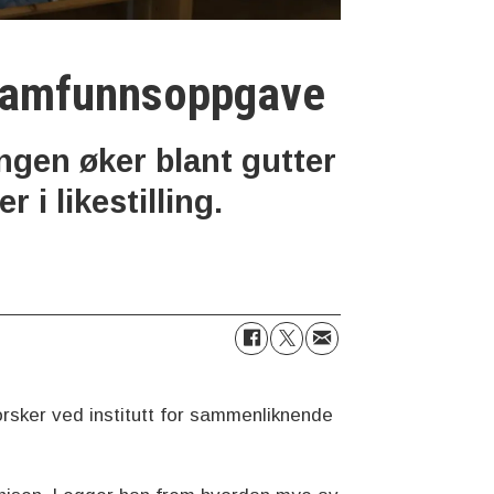
n samfunnsoppgave
ingen øker blant gutter
 i likestilling.
orsker ved institutt for sammenliknende