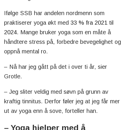
kvinner og eldre.
Ifølge SSB har andelen nordmenn som
Økning blant kvinner:
fra 5,6% til 7,7%.
praktiserer yoga økt med
33 % fra 2021 til
2024
. Mange bruker yoga som en måte å
Økning blant eldre:
i aldersgruppen 67
håndtere stress på, forbedre bevegelighet og
år og oppover har andelen mer enn doblet
oppnå mental ro.
seg – fra 0,9% til 2,1%.
– Nå har jeg gått på det i over ti år, sier
Det har ikke vært noen stor endring blant
Grotle.
menn.
– Jeg sliter veldig med søvn på grunn av
kraftig tinnitus. Derfor føler jeg at jeg får mer
ut av yoga enn å sove, forteller han.
– Yoga hjelper med å