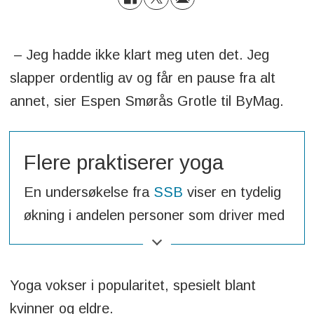
– Jeg hadde ikke klart meg uten det. Jeg
slapper ordentlig av og får en pause fra alt
annet, sier Espen Smørås Grotle til ByMag.
Flere praktiserer yoga
En undersøkelse fra
SSB
viser en tydelig
økning i andelen personer som driver med
yoga, pilates eller lignende.
Total økning:
fra 3,3% i 2021 til 4,4% i
Yoga vokser i popularitet, spesielt blant
2024. Økningen er spesielt stor blant
kvinner og eldre.