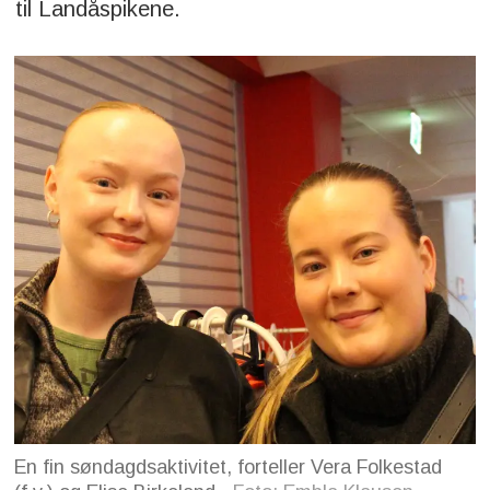
til Landåspikene.
En fin søndagdsaktivitet, forteller Vera Folkestad