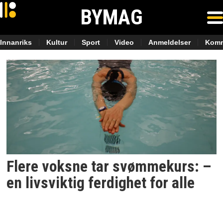
BYMAG
Innanriks
Kultur
Sport
Video
Anmeldelser
Komm
Tag:
svømming
Flere voksne tar svømmekurs: –
en livsviktig ferdighet for alle