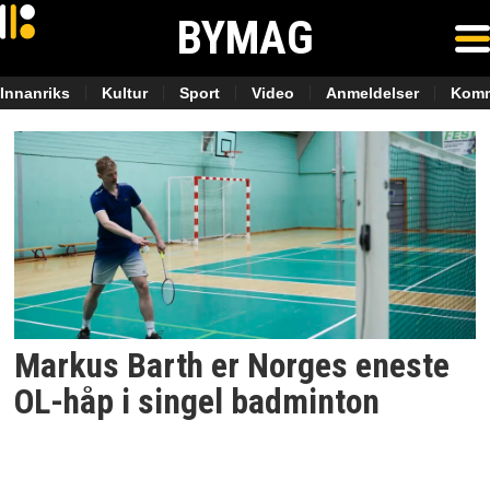
BYMAG
Innanriks
Kultur
Sport
Video
Anmeldelser
Komm
Tag:
badminton
Markus Barth er Norges eneste
OL-håp i singel badminton