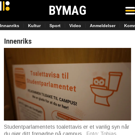
BYMAG
Innanriks
Kultur
Sport
Video
Anmeldelser
Komm
Innenriks
Studentparlamentets toalettavis er et vanlig syn når
du gjør ditt fornødne på campus.
Foto: Tobias